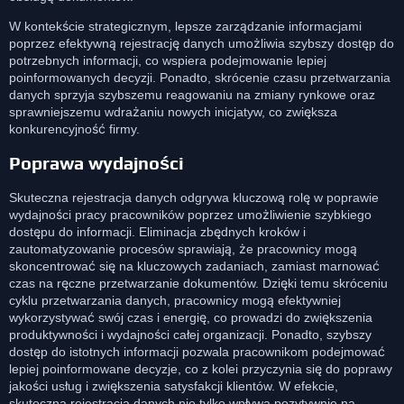
W kontekście strategicznym, lepsze zarządzanie informacjami
poprzez efektywną rejestrację danych umożliwia szybszy dostęp do
potrzebnych informacji, co wspiera podejmowanie lepiej
poinformowanych decyzji. Ponadto, skrócenie czasu przetwarzania
danych sprzyja szybszemu reagowaniu na zmiany rynkowe oraz
sprawniejszemu wdrażaniu nowych inicjatyw, co zwiększa
konkurencyjność firmy.
Poprawa wydajności
Skuteczna rejestracja danych odgrywa kluczową rolę w poprawie
wydajności pracy pracowników poprzez umożliwienie szybkiego
dostępu do informacji. Eliminacja zbędnych kroków i
zautomatyzowanie procesów sprawiają, że pracownicy mogą
skoncentrować się na kluczowych zadaniach, zamiast marnować
czas na ręczne przetwarzanie dokumentów. Dzięki temu skróceniu
cyklu przetwarzania danych, pracownicy mogą efektywniej
wykorzystywać swój czas i energię, co prowadzi do zwiększenia
produktywności i wydajności całej organizacji. Ponadto, szybszy
dostęp do istotnych informacji pozwala pracownikom podejmować
lepiej poinformowane decyzje, co z kolei przyczynia się do poprawy
jakości usług i zwiększenia satysfakcji klientów. W efekcie,
skuteczna rejestracja danych nie tylko wpływa pozytywnie na