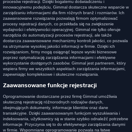
procesów rejestracji. Dzięki bogatemu doświadczeniu i
innowacyjnemu podejściu, Gimmal dostarcza skuteczne wsparcie w
zarządzaniu informacjami dla firm różnych branż i rozmiarów. Ich
zaawansowane rozwiązania pozwalają firmom optymalizować
procesy rejestracji danych, co przekłada się na zwiększenie
wydajności i efektywności operacyjnej. Gimmal nie tylko oferuje
narzędzia do automatyzacji procesów rejestracji, ale także
dostarcza zaawansowane mechanizmy kontroli jakości, co pozwala
na utrzymanie wysokiej jakości informacji w firmie. Dzięki ich
rozwiązaniom, firmy mogą osiągnąć lepsze wyniki biznesowe
poprzez optymalizację zarządzania informacjami i efektywne
wykorzystanie dostępnych zasobów. Gimmal jest partnerem, który
wspiera firmy we wszystkich aspektach zarządzania informacjami,
zapewniając kompleksowe i skuteczne rozwiązania.
Zaawansowane funkcje rejestracji
Oprogramowanie dostarczane przez firmę Gimmal umożliwia
skuteczną rejestrację różnorodnych rodzajów danych,
obejmujących dokumenty, informacje klientów oraz dane
transakcyjne. Dzięki zaawansowanym funkcjom wyszukiwania i
indeksowania, użytkownicy są w stanie szybko odnaleźć potrzebne
informacje. Przyczynia się to do efektywnego zarządzania danymi
w firmie. Wspomniane oprogramowanie pozwala na łatwe