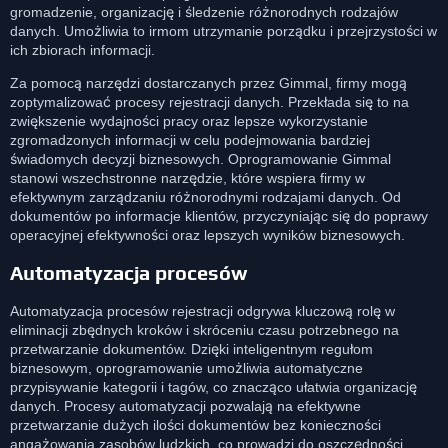
gromadzenie, organizację i śledzenie różnorodnych rodzajów
danych. Umożliwia to irmom utrzymanie porządku i przejrzystości w
ich zbiorach informacji.
Za pomocą narzędzi dostarczanych przez Gimmal, firmy mogą
zoptymalizować procesy rejestracji danych. Przekłada się to na
zwiększenie wydajności pracy oraz lepsze wykorzystanie
zgromadzonych informacji w celu podejmowania bardziej
świadomych decyzji biznesowych. Oprogramowanie Gimmal
stanowi wszechstronne narzędzie, które wspiera firmy w
efektywnym zarządzaniu różnorodnymi rodzajami danych. Od
dokumentów po informacje klientów, przyczyniając się do poprawy
operacyjnej efektywności oraz lepszych wyników biznesowych.
Automatyzacja procesów
Automatyzacja procesów rejestracji odgrywa kluczową rolę w
eliminacji zbędnych kroków i skróceniu czasu potrzebnego na
przetwarzanie dokumentów. Dzięki inteligentnym regułom
biznesowym, oprogramowanie umożliwia automatyczne
przypisywanie kategorii i tagów, co znacząco ułatwia organizację
danych. Procesy automatyzacji pozwalają na efektywne
przetwarzanie dużych ilości dokumentów bez konieczności
angażowania zasobów ludzkich, co prowadzi do oszczędności