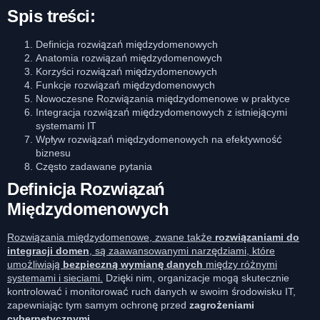
Spis treści:
Definicja rozwiązań międzydomenowych
Anatomia rozwiązań międzydomenowych
Korzyści rozwiązań międzydomenowych
Funkcje rozwiązań międzydomenowych
Nowoczesne Rozwiązania międzydomenowe w praktyce
Integracja rozwiązań międzydomenowych z istniejącymi
systemami IT
Wpływ rozwiązań międzydomenowych na efektywność
biznesu
Często zadawane pytania
Definicja Rozwiązań
Międzydomenowych
Rozwiązania międzydomenowe, zwane także
rozwiązaniami do
integracji domen
, są zaawansowanymi narzędziami, które
umożliwiają
bezpieczną wymianę danych
między różnymi
systemami i sieciami.
Dzięki nim, organizacje mogą skutecznie
kontrolować i monitorować ruch danych w swoim środowisku IT,
zapewniając tym samym ochronę przed
zagrożeniami
cybernetycznymi
.