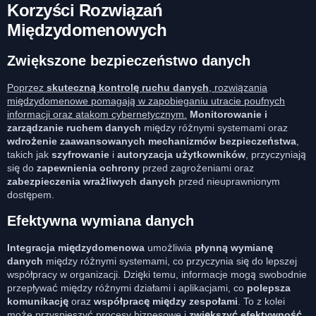
Korzyści Rozwiązań
Międzydomenowych
Zwiększone bezpieczeństwo danych
Poprzez
skuteczną kontrolę ruchu danych
, rozwiązania
międzydomenowe pomagają w zapobieganiu utracie poufnych
informacji oraz atakom cybernetycznym.
Monitorowanie i
zarządzanie ruchem danych
między różnymi systemami oraz
wdrożenie zaawansowanych mechanizmów bezpieczeństwa
,
takich jak
szyfrowanie
i
autoryzacja użytkowników
, przyczyniają
się do
zapewnienia ochrony
przed zagrożeniami oraz
zabezpieczenia wrażliwych danych
przed nieuprawnionym
dostępem.
Efektywna wymiana danych
Integracja międzydomenowa
umożliwia
płynną wymianę
danych
między różnymi systemami, co przyczynia się do lepszej
współpracy w organizacji. Dzięki temu, informacje mogą swobodnie
przepływać między różnymi działami i aplikacjami, co
polepsza
komunikację
oraz
współpracę między zespołami
. To z kolei
może przyspieszyć procesy biznesowe i
zwiększyć efektywność