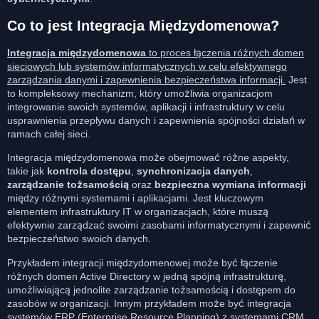
Co to jest Integracja Międzydomenowa?
Integracja międzydomenowa
to proces łączenia różnych domen
sieciowych lub systemów informatycznych w celu efektywnego
zarządzania danymi i zapewnienia bezpieczeństwa informacji.
Jest
to kompleksowy mechanizm, który umożliwia organizacjom
integrowanie swoich systemów, aplikacji i infrastruktury w celu
usprawnienia przepływu danych i zapewnienia spójności działań w
ramach całej sieci.
Integracja międzydomenowa może obejmować różne aspekty,
takie jak
kontrola dostępu
,
synchronizacja danych
,
zarządzanie tożsamością
oraz
bezpieczna wymiana informacji
między różnymi systemami i aplikacjami. Jest kluczowym
elementem infrastruktury IT w organizacjach, które muszą
efektywnie zarządzać swoimi zasobami informatycznymi i zapewnić
bezpieczeństwo swoich danych.
Przykładem integracji międzydomenowej może być łączenie
różnych domen Active Directory w jedną spójną infrastrukturę,
umożliwiającą jednolite zarządzanie tożsamością i dostępem do
zasobów w organizacji. Innym przykładem może być integracja
systemów ERP (Enterprise Resource Planning) z systemami CRM