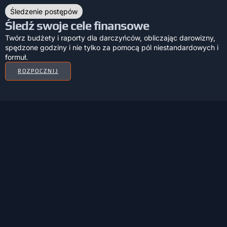
Śledzenie postępów
Śledź swoje cele finansowe
Twórz budżety i raporty dla darczyńców, obliczając darowizny,
spędzone godziny i nie tylko za pomocą pól niestandardowych i
formuł.
ROZPOCZNIJ
Plan
Planowanie i zarządzanie zadaniami lub
wydarzeniami
Po utworzeniu zadań dla wolontariuszy przeciągnij je i upuść w
widoku kalendarza, aby szybko je zaplanować. Udostępnij swój
kalendarz publicznie, aby wszyscy wiedzieli, kiedy i gdzie są
wolontariuszami.